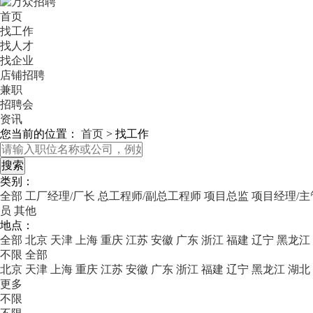
首页
找工作
找人才
找企业
店铺招聘
兼职
招聘会
资讯
您当前的位置：
首页
>
找工作
类别：
全部
工厂经理/厂长
总工程师/副总工程师
项目总监
项目经理/
员
其他
地点：
全部
北京
天津
上海
重庆
江苏
安徽
广东
浙江
福建
辽宁
黑龙江
不限
全部
北京
天津
上海
重庆
江苏
安徽
广东
浙江
福建
辽宁
黑龙江
湖北
更多
不限