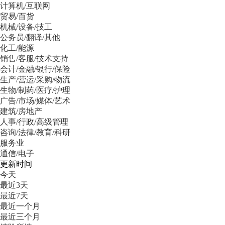
计算机/互联网
贸易/百货
机械/设备/技工
公务员/翻译/其他
化工/能源
销售/客服/技术支持
会计/金融/银行/保险
生产/营运/采购/物流
生物/制药/医疗/护理
广告/市场/媒体/艺术
建筑/房地产
人事/行政/高级管理
咨询/法律/教育/科研
服务业
通信/电子
更新时间
今天
最近3天
最近7天
最近一个月
最近三个月