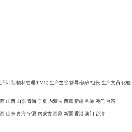
生产计划/物料管理(PMC)
生产主管/督导/领班/组长
生产文员
化验
西
山西
山东
青海
宁夏
内蒙古
西藏
新疆
香港
澳门
台湾
西
山东
青海
宁夏
内蒙古
西藏
新疆
香港
澳门
台湾