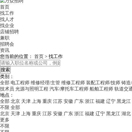
首页
找工作
找人才
找企业
店铺招聘
兼职
招聘会
资讯
您当前的位置：
首页
>
找工作
类别：
全部
电工程师
维修经理/主管
维修工程师
装配工程师/技师
铸造
技术员
光源与照明工程
汽车/摩托车工程师
船舶工程师
轨道交通
地点：
全部
北京
天津
上海
重庆
江苏
安徽
广东
浙江
福建
辽宁
黑龙江
不限
全部
北京
天津
上海
重庆
江苏
安徽
广东
浙江
福建
辽宁
黑龙江
湖北
更多
不限