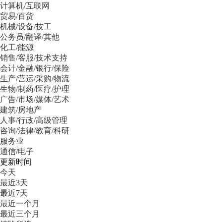
计算机/互联网
贸易/百货
机械/设备/技工
公务员/翻译/其他
化工/能源
销售/客服/技术支持
会计/金融/银行/保险
生产/营运/采购/物流
生物/制药/医疗/护理
广告/市场/媒体/艺术
建筑/房地产
人事/行政/高级管理
咨询/法律/教育/科研
服务业
通信/电子
更新时间
今天
最近3天
最近7天
最近一个月
最近三个月