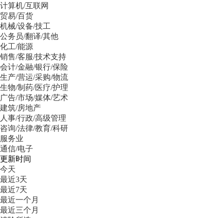
计算机/互联网
贸易/百货
机械/设备/技工
公务员/翻译/其他
化工/能源
销售/客服/技术支持
会计/金融/银行/保险
生产/营运/采购/物流
生物/制药/医疗/护理
广告/市场/媒体/艺术
建筑/房地产
人事/行政/高级管理
咨询/法律/教育/科研
服务业
通信/电子
更新时间
今天
最近3天
最近7天
最近一个月
最近三个月