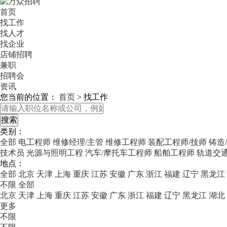
首页
找工作
找人才
找企业
店铺招聘
兼职
招聘会
资讯
您当前的位置：
首页
>
找工作
类别：
全部
电工程师
维修经理/主管
维修工程师
装配工程师/技师
铸造
技术员
光源与照明工程
汽车/摩托车工程师
船舶工程师
轨道交通
地点：
全部
北京
天津
上海
重庆
江苏
安徽
广东
浙江
福建
辽宁
黑龙江
不限
全部
北京
天津
上海
重庆
江苏
安徽
广东
浙江
福建
辽宁
黑龙江
湖北
更多
不限