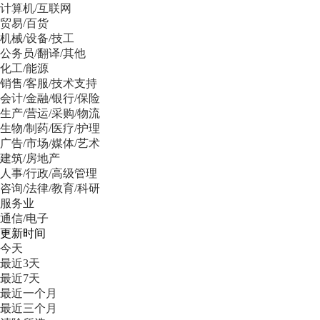
计算机/互联网
贸易/百货
机械/设备/技工
公务员/翻译/其他
化工/能源
销售/客服/技术支持
会计/金融/银行/保险
生产/营运/采购/物流
生物/制药/医疗/护理
广告/市场/媒体/艺术
建筑/房地产
人事/行政/高级管理
咨询/法律/教育/科研
服务业
通信/电子
更新时间
今天
最近3天
最近7天
最近一个月
最近三个月