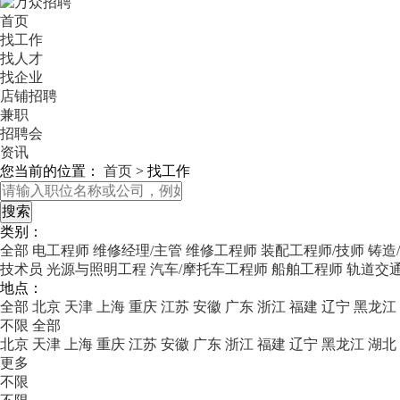
首页
找工作
找人才
找企业
店铺招聘
兼职
招聘会
资讯
您当前的位置：
首页
>
找工作
类别：
全部
电工程师
维修经理/主管
维修工程师
装配工程师/技师
铸造
技术员
光源与照明工程
汽车/摩托车工程师
船舶工程师
轨道交通
地点：
全部
北京
天津
上海
重庆
江苏
安徽
广东
浙江
福建
辽宁
黑龙江
不限
全部
北京
天津
上海
重庆
江苏
安徽
广东
浙江
福建
辽宁
黑龙江
湖北
更多
不限