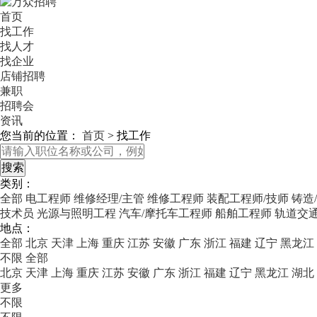
首页
找工作
找人才
找企业
店铺招聘
兼职
招聘会
资讯
您当前的位置：
首页
>
找工作
类别：
全部
电工程师
维修经理/主管
维修工程师
装配工程师/技师
铸造
技术员
光源与照明工程
汽车/摩托车工程师
船舶工程师
轨道交通
地点：
全部
北京
天津
上海
重庆
江苏
安徽
广东
浙江
福建
辽宁
黑龙江
不限
全部
北京
天津
上海
重庆
江苏
安徽
广东
浙江
福建
辽宁
黑龙江
湖北
更多
不限