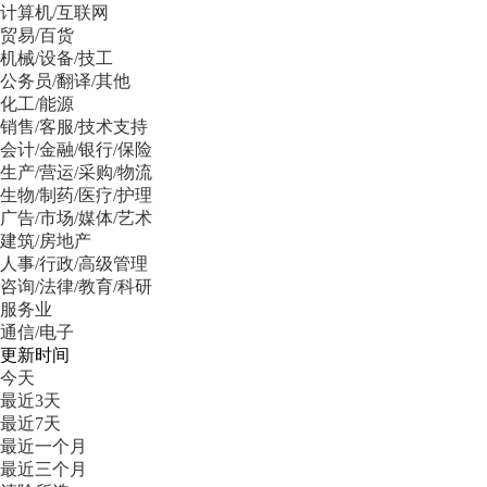
计算机/互联网
贸易/百货
机械/设备/技工
公务员/翻译/其他
化工/能源
销售/客服/技术支持
会计/金融/银行/保险
生产/营运/采购/物流
生物/制药/医疗/护理
广告/市场/媒体/艺术
建筑/房地产
人事/行政/高级管理
咨询/法律/教育/科研
服务业
通信/电子
更新时间
今天
最近3天
最近7天
最近一个月
最近三个月