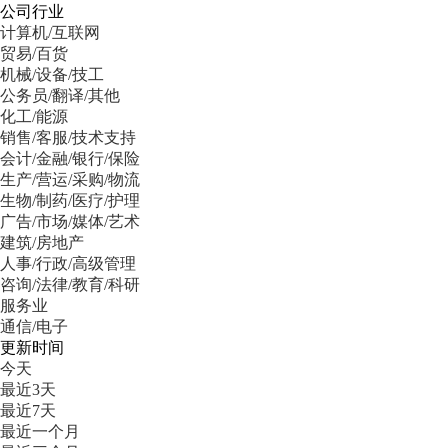
公司行业
计算机/互联网
贸易/百货
机械/设备/技工
公务员/翻译/其他
化工/能源
销售/客服/技术支持
会计/金融/银行/保险
生产/营运/采购/物流
生物/制药/医疗/护理
广告/市场/媒体/艺术
建筑/房地产
人事/行政/高级管理
咨询/法律/教育/科研
服务业
通信/电子
更新时间
今天
最近3天
最近7天
最近一个月