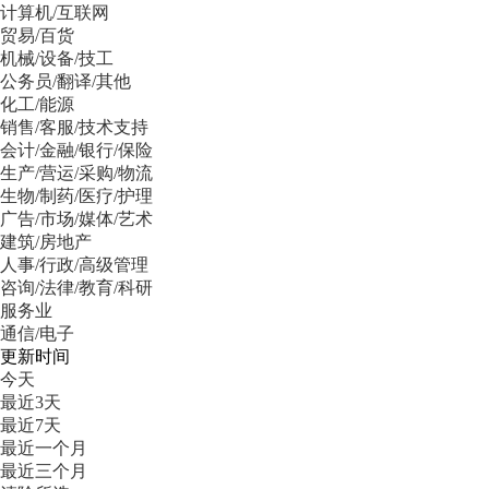
计算机/互联网
贸易/百货
机械/设备/技工
公务员/翻译/其他
化工/能源
销售/客服/技术支持
会计/金融/银行/保险
生产/营运/采购/物流
生物/制药/医疗/护理
广告/市场/媒体/艺术
建筑/房地产
人事/行政/高级管理
咨询/法律/教育/科研
服务业
通信/电子
更新时间
今天
最近3天
最近7天
最近一个月
最近三个月