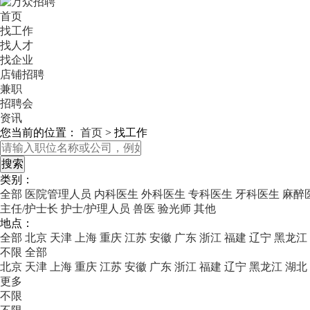
首页
找工作
找人才
找企业
店铺招聘
兼职
招聘会
资讯
您当前的位置：
首页
>
找工作
类别：
全部
医院管理人员
内科医生
外科医生
专科医生
牙科医生
麻醉
主任/护士长
护士/护理人员
兽医
验光师
其他
地点：
全部
北京
天津
上海
重庆
江苏
安徽
广东
浙江
福建
辽宁
黑龙江
不限
全部
北京
天津
上海
重庆
江苏
安徽
广东
浙江
福建
辽宁
黑龙江
湖北
更多
不限