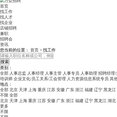
首页
找工作
找人才
找企业
店铺招聘
兼职
招聘会
资讯
您当前的位置：
首页
>
找工作
类别：
全部
人事总监
人事经理
人事主管
人事专员
人事助理
招聘经理/
培训师
企业文化/员工关系/工会管理
人力资源信息系统专员
其
地点：
全部
北京
天津
上海
重庆
江苏
安徽
广东
浙江
福建
辽宁
黑龙江
不限
全部
北京
天津
上海
重庆
江苏
安徽
广东
浙江
福建
辽宁
黑龙江
湖北
更多
不限