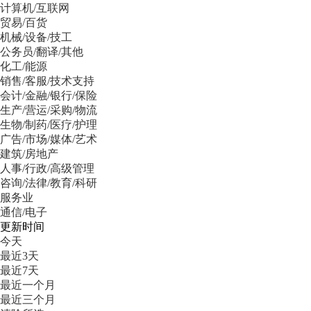
计算机/互联网
贸易/百货
机械/设备/技工
公务员/翻译/其他
化工/能源
销售/客服/技术支持
会计/金融/银行/保险
生产/营运/采购/物流
生物/制药/医疗/护理
广告/市场/媒体/艺术
建筑/房地产
人事/行政/高级管理
咨询/法律/教育/科研
服务业
通信/电子
更新时间
今天
最近3天
最近7天
最近一个月
最近三个月