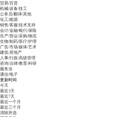
贸易/百货
机械/设备/技工
公务员/翻译/其他
化工/能源
销售/客服/技术支持
会计/金融/银行/保险
生产/营运/采购/物流
生物/制药/医疗/护理
广告/市场/媒体/艺术
建筑/房地产
人事/行政/高级管理
咨询/法律/教育/科研
服务业
通信/电子
更新时间
今天
最近3天
最近7天
最近一个月
最近三个月
清除所选