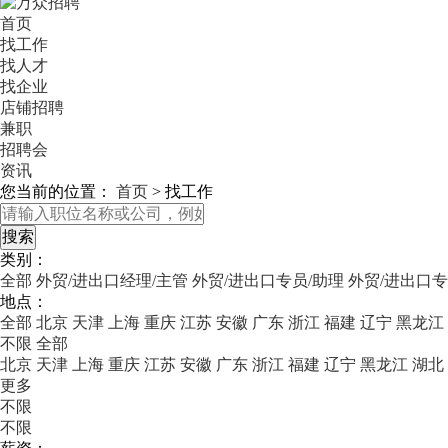
首页
找工作
找人才
找企业
店铺招聘
兼职
招聘会
资讯
您当前的位置：
首页
>
找工作
类别：
全部
外贸/进出口经理/主管
外贸/进出口专员/助理
外贸/进出口专
地点：
全部
北京
天津
上海
重庆
江苏
安徽
广东
浙江
福建
辽宁
黑龙江
不限
全部
北京
天津
上海
重庆
江苏
安徽
广东
浙江
福建
辽宁
黑龙江
湖北
更多
不限
不限