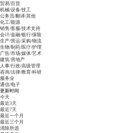
贸易/百货
机械/设备/技工
公务员/翻译/其他
化工/能源
销售/客服/技术支持
会计/金融/银行/保险
生产/营运/采购/物流
生物/制药/医疗/护理
广告/市场/媒体/艺术
建筑/房地产
人事/行政/高级管理
咨询/法律/教育/科研
服务业
通信/电子
更新时间
今天
最近3天
最近7天
最近一个月
最近三个月
清除所选