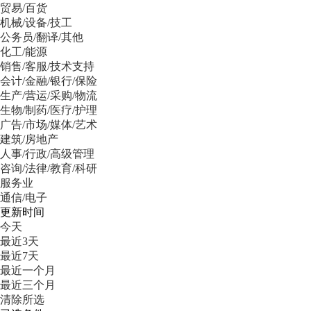
贸易/百货
机械/设备/技工
公务员/翻译/其他
化工/能源
销售/客服/技术支持
会计/金融/银行/保险
生产/营运/采购/物流
生物/制药/医疗/护理
广告/市场/媒体/艺术
建筑/房地产
人事/行政/高级管理
咨询/法律/教育/科研
服务业
通信/电子
更新时间
今天
最近3天
最近7天
最近一个月
最近三个月
清除所选