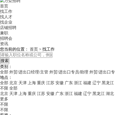
首页
找工作
找人才
找企业
店铺招聘
兼职
招聘会
资讯
您当前的位置：
首页
>
找工作
类别：
全部
外贸/进出口经理/主管
外贸/进出口专员/助理
外贸/进出口专
地点：
全部
北京
天津
上海
重庆
江苏
安徽
广东
浙江
福建
辽宁
黑龙江
不限
全部
北京
天津
上海
重庆
江苏
安徽
广东
浙江
福建
辽宁
黑龙江
湖北
更多
不限
不限