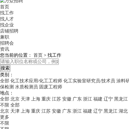
首页
找工作
找人才
找企业
店铺招聘
兼职
招聘会
资讯
您当前的位置：
首页
>
找工作
类别：
全部
化工技术应用/化工工程师
化工实验室研究员/技术员
涂料
保检测
水质检测员
固废工程师
地点：
全部
北京
天津
上海
重庆
江苏
安徽
广东
浙江
福建
辽宁
黑龙江
不限
全部
北京
天津
上海
重庆
江苏
安徽
广东
浙江
福建
辽宁
黑龙江
湖北
更多
不限