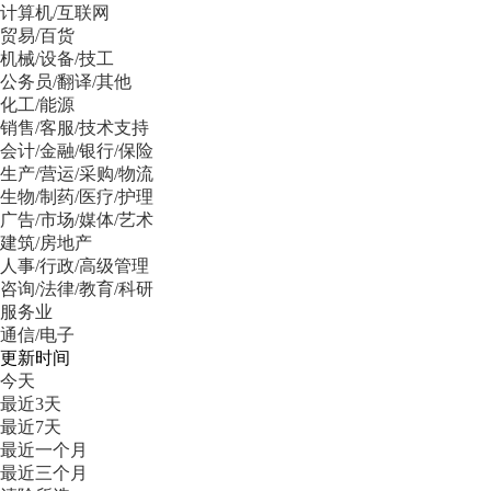
计算机/互联网
贸易/百货
机械/设备/技工
公务员/翻译/其他
化工/能源
销售/客服/技术支持
会计/金融/银行/保险
生产/营运/采购/物流
生物/制药/医疗/护理
广告/市场/媒体/艺术
建筑/房地产
人事/行政/高级管理
咨询/法律/教育/科研
服务业
通信/电子
更新时间
今天
最近3天
最近7天
最近一个月
最近三个月