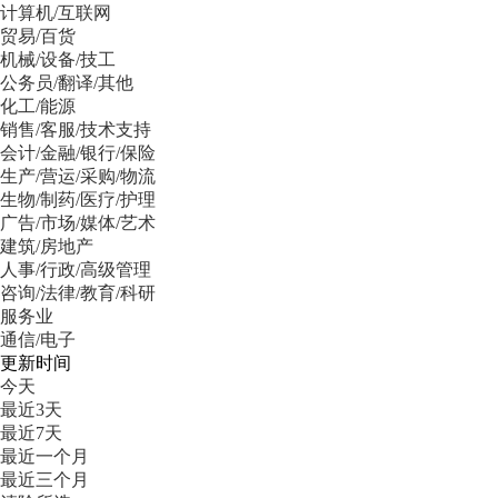
计算机/互联网
贸易/百货
机械/设备/技工
公务员/翻译/其他
化工/能源
销售/客服/技术支持
会计/金融/银行/保险
生产/营运/采购/物流
生物/制药/医疗/护理
广告/市场/媒体/艺术
建筑/房地产
人事/行政/高级管理
咨询/法律/教育/科研
服务业
通信/电子
更新时间
今天
最近3天
最近7天
最近一个月
最近三个月