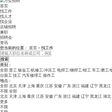
首页
找工作
找人才
找企业
店铺招聘
兼职
招聘会
资讯
您当前的位置：
首页
>
找工作
类别：
全部
普工
钣金工/机修工/冲压工
电焊工/铆焊工/钳工
车工/磨工
台面工
技工
汽车修理工
操作工
地点：
全部
北京
天津
上海
重庆
江苏
安徽
广东
浙江
福建
辽宁
黑龙江
不限
全部
北京
天津
上海
重庆
江苏
安徽
广东
浙江
福建
辽宁
黑龙江
湖北
更多
不限