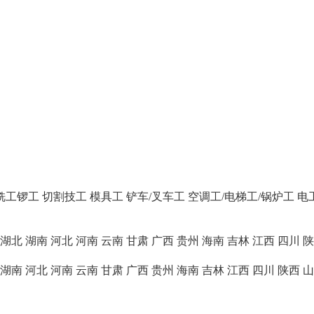
/铣工锣工
切割技工
模具工
铲车/叉车工
空调工/电梯工/锅炉工
电
湖北
湖南
河北
河南
云南
甘肃
广西
贵州
海南
吉林
江西
四川
陕
湖南
河北
河南
云南
甘肃
广西
贵州
海南
吉林
江西
四川
陕西
山