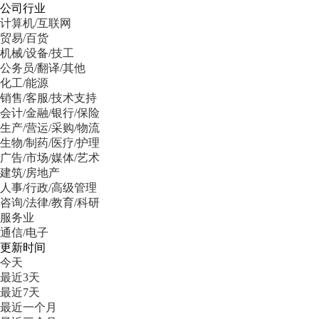
公司行业
计算机/互联网
贸易/百货
机械/设备/技工
公务员/翻译/其他
化工/能源
销售/客服/技术支持
会计/金融/银行/保险
生产/营运/采购/物流
生物/制药/医疗/护理
广告/市场/媒体/艺术
建筑/房地产
人事/行政/高级管理
咨询/法律/教育/科研
服务业
通信/电子
更新时间
今天
最近3天
最近7天
最近一个月