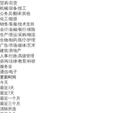
贸易/百货
机械/设备/技工
公务员/翻译/其他
化工/能源
销售/客服/技术支持
会计/金融/银行/保险
生产/营运/采购/物流
生物/制药/医疗/护理
广告/市场/媒体/艺术
建筑/房地产
人事/行政/高级管理
咨询/法律/教育/科研
服务业
通信/电子
更新时间
今天
最近3天
最近7天
最近一个月
最近三个月
清除所选