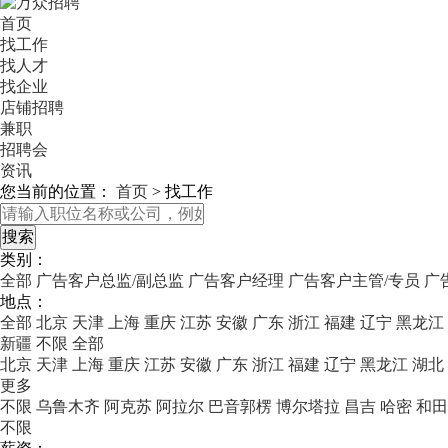
首页
找工作
找人才
找企业
店铺招聘
兼职
招聘会
资讯
您当前的位置：
首页
>
找工作
类别：
全部
广告客户总监/副总监
广告客户经理
广告客户主管/专员
广
地点：
全部
北京
天津
上海
重庆
江苏
安徽
广东
浙江
福建
辽宁
黑龙江
新疆
不限
全部
北京
天津
上海
重庆
江苏
安徽
广东
浙江
福建
辽宁
黑龙江
湖北
更多
不限
乌鲁木齐
阿克苏
阿拉尔
巴音郭楞
博尔塔拉
昌吉
哈密
和田
不限