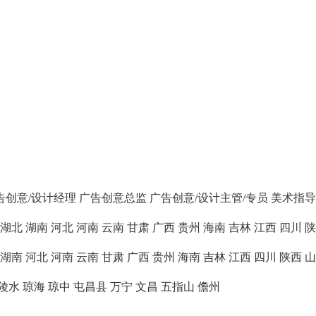
告创意/设计经理
广告创意总监
广告创意/设计主管/专员
美术指导
湖北
湖南
河北
河南
云南
甘肃
广西
贵州
海南
吉林
江西
四川
陕
湖南
河北
河南
云南
甘肃
广西
贵州
海南
吉林
江西
四川
陕西
山
陵水
琼海
琼中
屯昌县
万宁
文昌
五指山
儋州