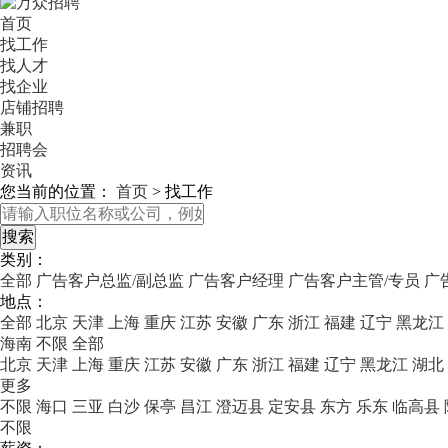
首页
找工作
找人才
找企业
店铺招聘
兼职
招聘会
资讯
您当前的位置：
首页
>
找工作
类别：
全部
广告客户总监/副总监
广告客户经理
广告客户主管/专员
广
地点：
全部
北京
天津
上海
重庆
江苏
安徽
广东
浙江
福建
辽宁
黑龙江
海南
不限
全部
北京
天津
上海
重庆
江苏
安徽
广东
浙江
福建
辽宁
黑龙江
湖北
更多
不限
海口
三亚
白沙
保亭
昌江
澄迈县
定安县
东方
乐东
临高县
不限