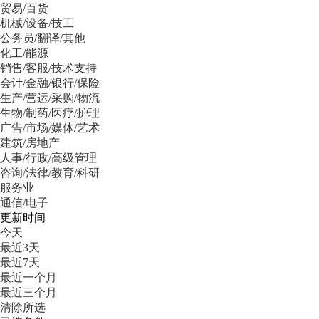
贸易/百货
机械/设备/技工
公务员/翻译/其他
化工/能源
销售/客服/技术支持
会计/金融/银行/保险
生产/营运/采购/物流
生物/制药/医疗/护理
广告/市场/媒体/艺术
建筑/房地产
人事/行政/高级管理
咨询/法律/教育/科研
服务业
通信/电子
更新时间
今天
最近3天
最近7天
最近一个月
最近三个月
清除所选