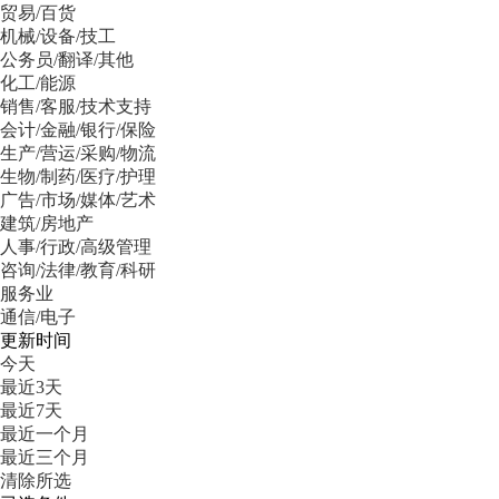
贸易/百货
机械/设备/技工
公务员/翻译/其他
化工/能源
销售/客服/技术支持
会计/金融/银行/保险
生产/营运/采购/物流
生物/制药/医疗/护理
广告/市场/媒体/艺术
建筑/房地产
人事/行政/高级管理
咨询/法律/教育/科研
服务业
通信/电子
更新时间
今天
最近3天
最近7天
最近一个月
最近三个月
清除所选