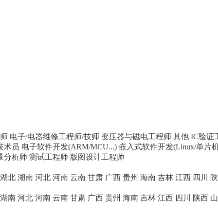
师
电子/电器维修工程师/技师
变压器与磁电工程师
其他
IC验证
技术员
电子软件开发(ARM/MCU...)
嵌入式软件开发(Linux/单片机/
计量分析师
测试工程师
版图设计工程师
湖北
湖南
河北
河南
云南
甘肃
广西
贵州
海南
吉林
江西
四川
陕
湖南
河北
河南
云南
甘肃
广西
贵州
海南
吉林
江西
四川
陕西
山