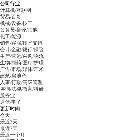
公司行业
计算机/互联网
贸易/百货
机械/设备/技工
公务员/翻译/其他
化工/能源
销售/客服/技术支持
会计/金融/银行/保险
生产/营运/采购/物流
生物/制药/医疗/护理
广告/市场/媒体/艺术
建筑/房地产
人事/行政/高级管理
咨询/法律/教育/科研
服务业
通信/电子
更新时间
今天
最近3天
最近7天
最近一个月