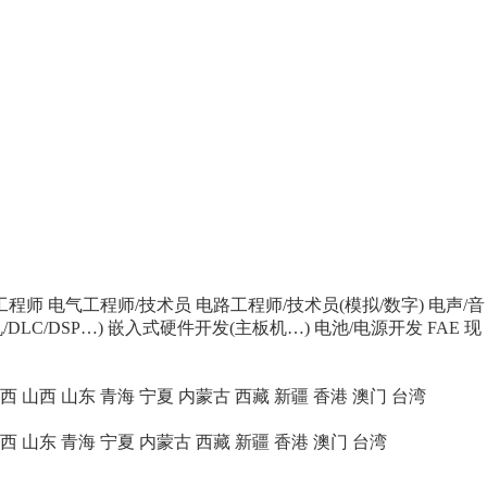
工程师
电气工程师/技术员
电路工程师/技术员(模拟/数字)
电声/音
DLC/DSP…)
嵌入式硬件开发(主板机…)
电池/电源开发
FAE 现
西
山西
山东
青海
宁夏
内蒙古
西藏
新疆
香港
澳门
台湾
西
山东
青海
宁夏
内蒙古
西藏
新疆
香港
澳门
台湾