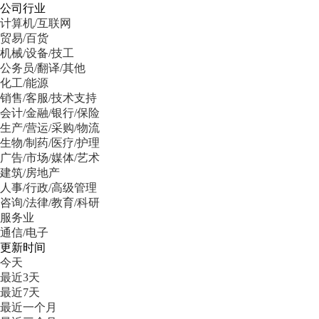
公司行业
计算机/互联网
贸易/百货
机械/设备/技工
公务员/翻译/其他
化工/能源
销售/客服/技术支持
会计/金融/银行/保险
生产/营运/采购/物流
生物/制药/医疗/护理
广告/市场/媒体/艺术
建筑/房地产
人事/行政/高级管理
咨询/法律/教育/科研
服务业
通信/电子
更新时间
今天
最近3天
最近7天
最近一个月