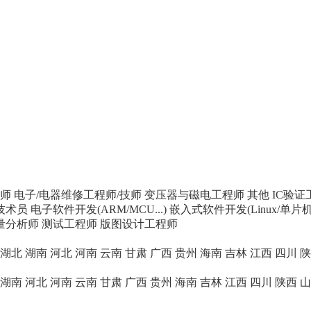
师
电子/电器维修工程师/技师
变压器与磁电工程师
其他
IC验证
技术员
电子软件开发(ARM/MCU...)
嵌入式软件开发(Linux/单片机/
计量分析师
测试工程师
版图设计工程师
湖北
湖南
河北
河南
云南
甘肃
广西
贵州
海南
吉林
江西
四川
陕
湖南
河北
河南
云南
甘肃
广西
贵州
海南
吉林
江西
四川
陕西
山