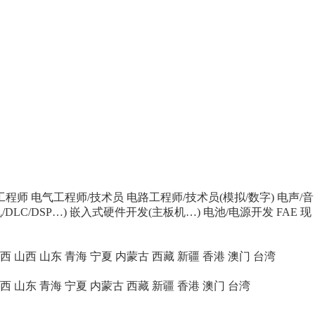
工程师
电气工程师/技术员
电路工程师/技术员(模拟/数字)
电声/音
DLC/DSP…)
嵌入式硬件开发(主板机…)
电池/电源开发
FAE 现
西
山西
山东
青海
宁夏
内蒙古
西藏
新疆
香港
澳门
台湾
西
山东
青海
宁夏
内蒙古
西藏
新疆
香港
澳门
台湾