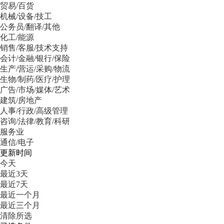
贸易/百货
机械/设备/技工
公务员/翻译/其他
化工/能源
销售/客服/技术支持
会计/金融/银行/保险
生产/营运/采购/物流
生物/制药/医疗/护理
广告/市场/媒体/艺术
建筑/房地产
人事/行政/高级管理
咨询/法律/教育/科研
服务业
通信/电子
更新时间
今天
最近3天
最近7天
最近一个月
最近三个月
清除所选