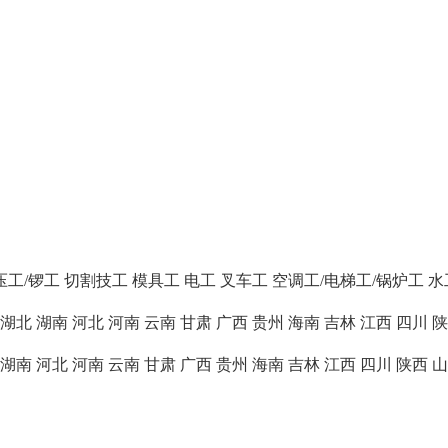
压工/锣工
切割技工
模具工
电工
叉车工
空调工/电梯工/锅炉工
水
湖北
湖南
河北
河南
云南
甘肃
广西
贵州
海南
吉林
江西
四川
陕
湖南
河北
河南
云南
甘肃
广西
贵州
海南
吉林
江西
四川
陕西
山