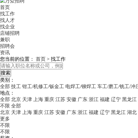
首页
找工作
找人才
找企业
店铺招聘
兼职
招聘会
资讯
您当前的位置：
首页
>
找工作
类别：
全部
技工
钳工/机修工/钣金工
电焊工/铆焊工
车工/磨工/铣工/冲
地点：
全部
北京
天津
上海
重庆
江苏
安徽
广东
浙江
福建
辽宁
黑龙江
不限
全部
北京
天津
上海
重庆
江苏
安徽
广东
浙江
福建
辽宁
黑龙江
湖北
更多
不限
不限