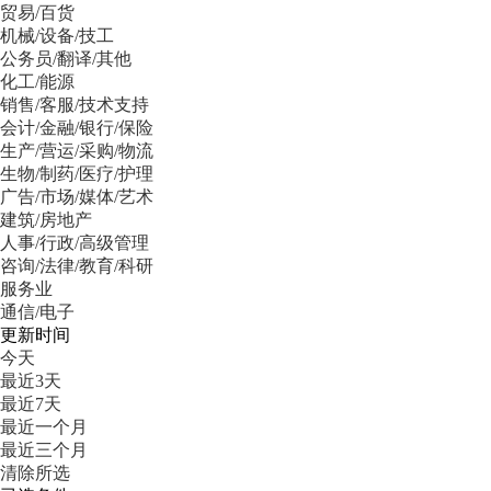
贸易/百货
机械/设备/技工
公务员/翻译/其他
化工/能源
销售/客服/技术支持
会计/金融/银行/保险
生产/营运/采购/物流
生物/制药/医疗/护理
广告/市场/媒体/艺术
建筑/房地产
人事/行政/高级管理
咨询/法律/教育/科研
服务业
通信/电子
更新时间
今天
最近3天
最近7天
最近一个月
最近三个月
清除所选