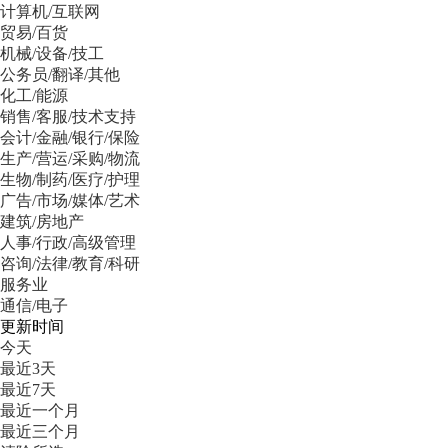
计算机/互联网
贸易/百货
机械/设备/技工
公务员/翻译/其他
化工/能源
销售/客服/技术支持
会计/金融/银行/保险
生产/营运/采购/物流
生物/制药/医疗/护理
广告/市场/媒体/艺术
建筑/房地产
人事/行政/高级管理
咨询/法律/教育/科研
服务业
通信/电子
更新时间
今天
最近3天
最近7天
最近一个月
最近三个月