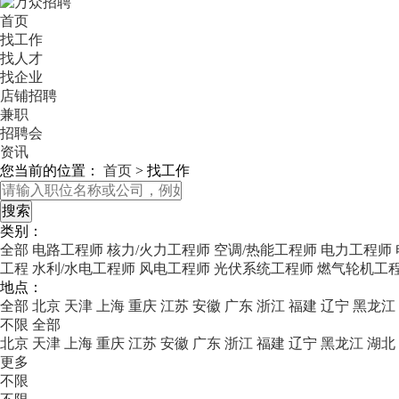
首页
找工作
找人才
找企业
店铺招聘
兼职
招聘会
资讯
您当前的位置：
首页
>
找工作
类别：
全部
电路工程师
核力/火力工程师
空调/热能工程师
电力工程师
工程
水利/水电工程师
风电工程师
光伏系统工程师
燃气轮机工
地点：
全部
北京
天津
上海
重庆
江苏
安徽
广东
浙江
福建
辽宁
黑龙江
不限
全部
北京
天津
上海
重庆
江苏
安徽
广东
浙江
福建
辽宁
黑龙江
湖北
更多
不限